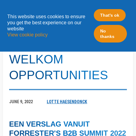
That's ok
This website uses cookies to ensure
»
you get the best experience on our
Home
ABM
website
No
View cookie policy
thanks
VAARWEL MQL'S,
WELKOM
OPPORTUNITIES
JUNE 9, 2022
LOTTE HAESENDONCK
EEN VERSLAG VANUIT
FORRESTER'S B2B SUMMIT 2022