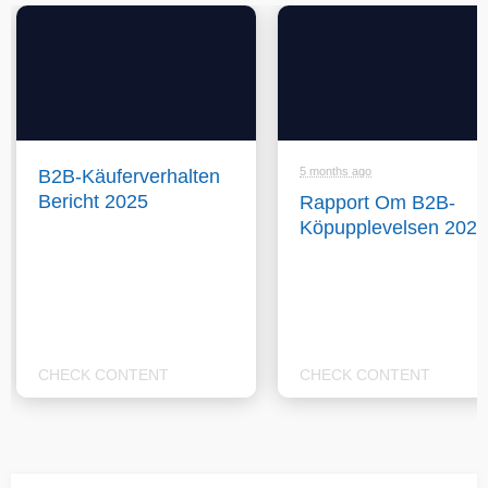
5 months ago
B2B-Käuferverhalten
Bericht 2025
Rapport Om B2B-
Köpupplevelsen 2025
CHECK CONTENT
CHECK CONTENT