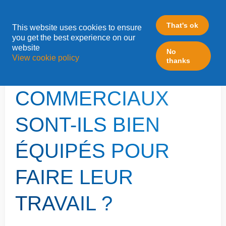
That's ok
This website uses cookies to ensure
»
you get the best experience on our
Home
LeadFabric Blogposts
website
No
View cookie policy
thanks
VOS AGENTS
COMMERCIAUX
SONT-ILS BIEN
ÉQUIPÉS POUR
FAIRE LEUR
TRAVAIL ?