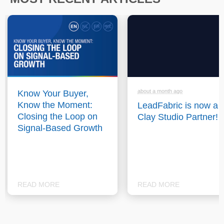
about a month ago
Know Your Buyer,
Know the Moment:
LeadFabric is now a
Closing the Loop on
Clay Studio Partner!
Signal-Based Growth
READ MORE
READ MORE